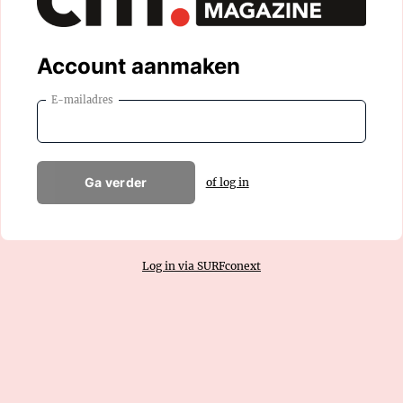
Account aanmaken
E-mailadres
Ga verder
of log in
Log in via SURFconext