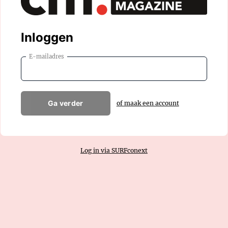
Inloggen
E-mailadres
Ga verder
of maak een account
Log in via SURFconext