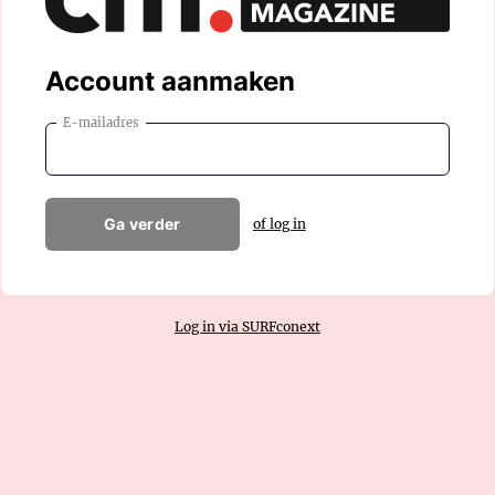
Account aanmaken
E-mailadres
Ga verder
of log in
Log in via SURFconext