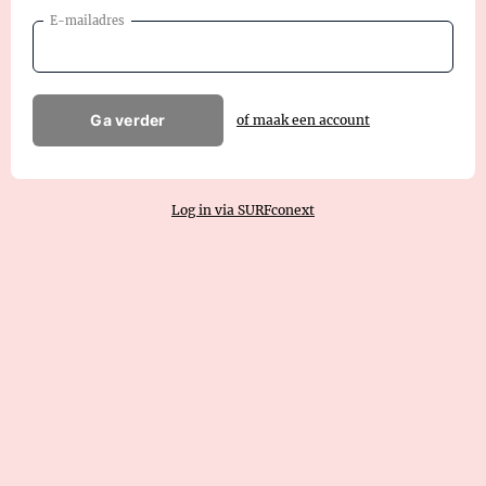
E-mailadres
Ga verder
of maak een account
Log in via SURFconext