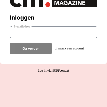
Inloggen
E-mailadres
Ga verder
of maak een account
Log in via SURFconext