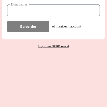
E-mailadres
Ga verder
of maak een account
Log in via SURFconext