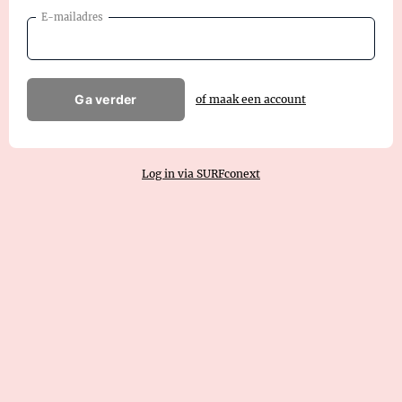
E-mailadres
Ga verder
of maak een account
Log in via SURFconext