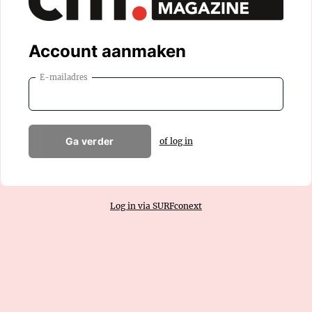
Account aanmaken
E-mailadres
Ga verder
of log in
Log in via SURFconext