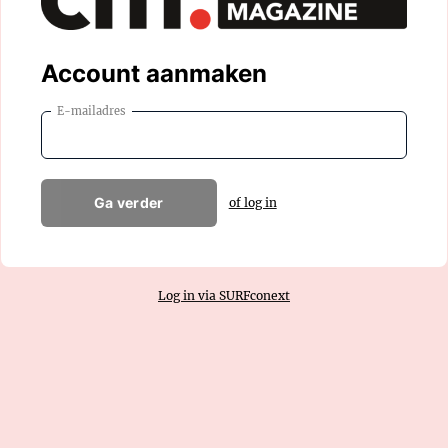
Account aanmaken
E-mailadres
Ga verder
of log in
Log in via SURFconext