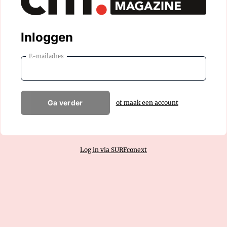
Inloggen
E-mailadres
Ga verder
of maak een account
Log in via SURFconext