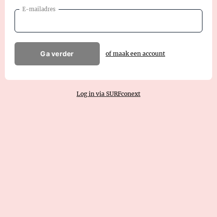
E-mailadres
Ga verder
of maak een account
Log in via SURFconext