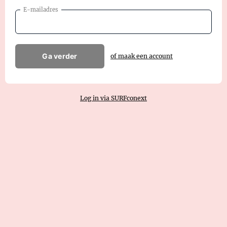
E-mailadres
Ga verder
of maak een account
Log in via SURFconext