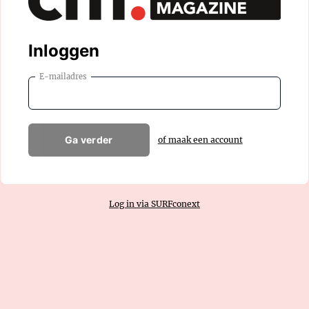
Inloggen
E-mailadres
Ga verder
of maak een account
Log in via SURFconext