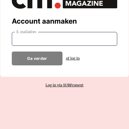
Account aanmaken
E-mailadres
Ga verder
of log in
Log in via SURFconext