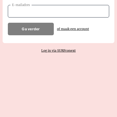
E-mailadres
Ga verder
of maak een account
Log in via SURFconext