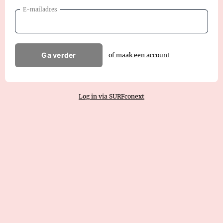
E-mailadres
Ga verder
of maak een account
Log in via SURFconext