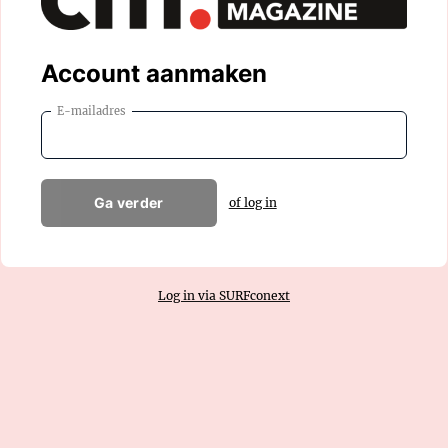
Account aanmaken
E-mailadres
Ga verder
of log in
Log in via SURFconext