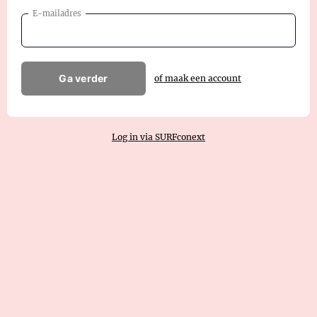
E-mailadres
Ga verder
of maak een account
Log in via SURFconext