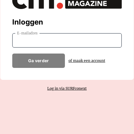
Inloggen
E-mailadres
Ga verder
of maak een account
Log in via SURFconext