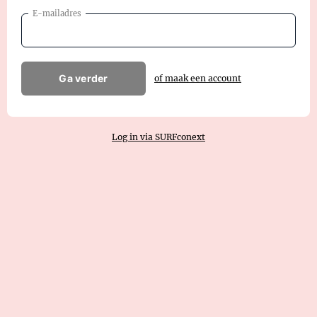
E-mailadres
Ga verder
of maak een account
Log in via SURFconext