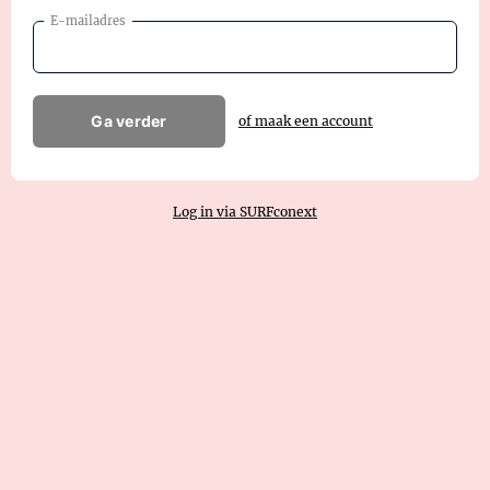
E-mailadres
Ga verder
of maak een account
Log in via SURFconext