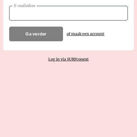
E-mailadres
Ga verder
of maak een account
Log in via SURFconext