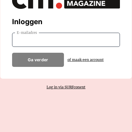
Inloggen
E-mailadres
Ga verder
of maak een account
Log in via SURFconext