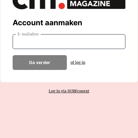
Account aanmaken
E-mailadres
Ga verder
of log in
Log in via SURFconext