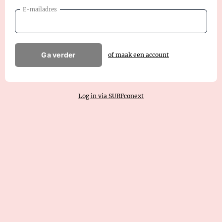
E-mailadres
Ga verder
of maak een account
Log in via SURFconext