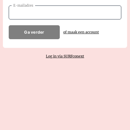
E-mailadres
Ga verder
of maak een account
Log in via SURFconext