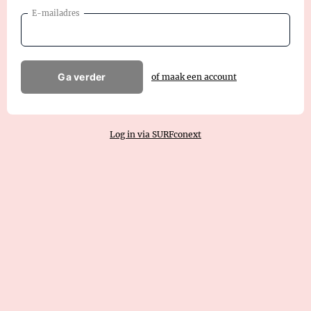
E-mailadres
Ga verder
of maak een account
Log in via SURFconext