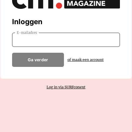
Inloggen
E-mailadres
Ga verder
of maak een account
Log in via SURFconext