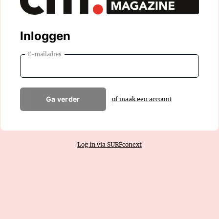
Inloggen
E-mailadres
Ga verder
of maak een account
Log in via SURFconext