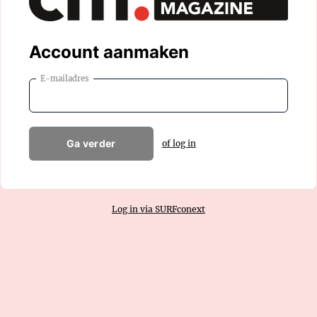
Account aanmaken
E-mailadres
Ga verder
of log in
Log in via SURFconext