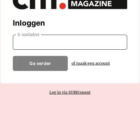
Inloggen
E-mailadres
Ga verder
of maak een account
Log in via SURFconext