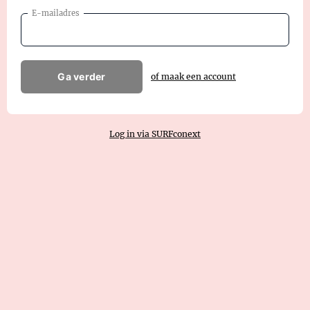
E-mailadres
Ga verder
of maak een account
Log in via SURFconext