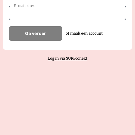
E-mailadres
Ga verder
of maak een account
Log in via SURFconext