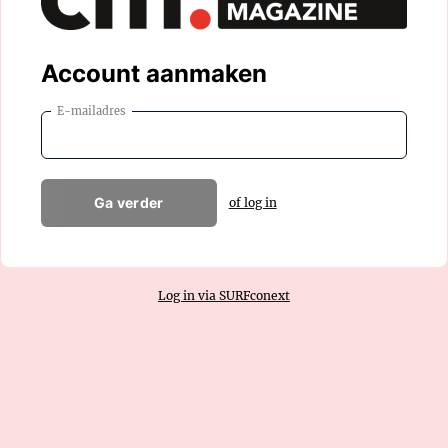
Account aanmaken
E-mailadres
Ga verder
of log in
Log in via SURFconext