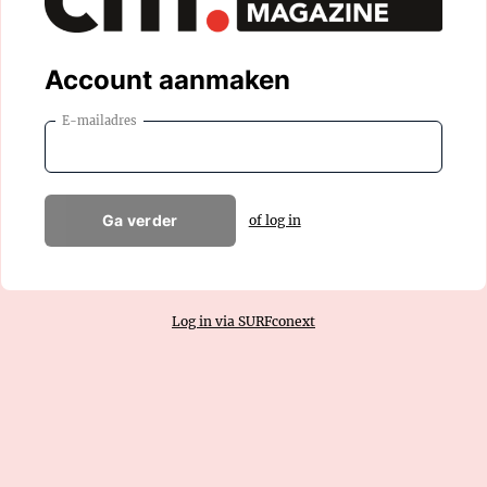
Account aanmaken
E-mailadres
Ga verder
of log in
Log in via SURFconext