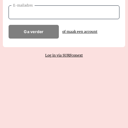
E-mailadres
Ga verder
of maak een account
Log in via SURFconext