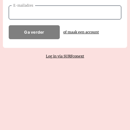
E-mailadres
Ga verder
of maak een account
Log in via SURFconext