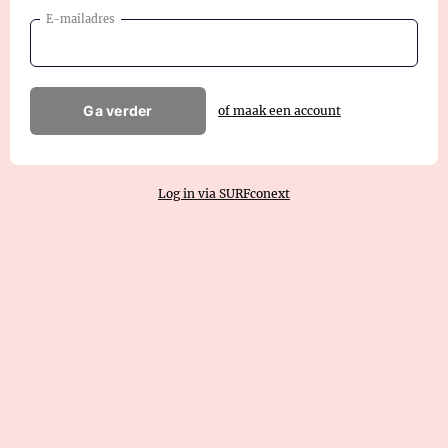
E-mailadres
Ga verder
of maak een account
Log in via SURFconext