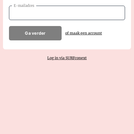
E-mailadres
Ga verder
of maak een account
Log in via SURFconext