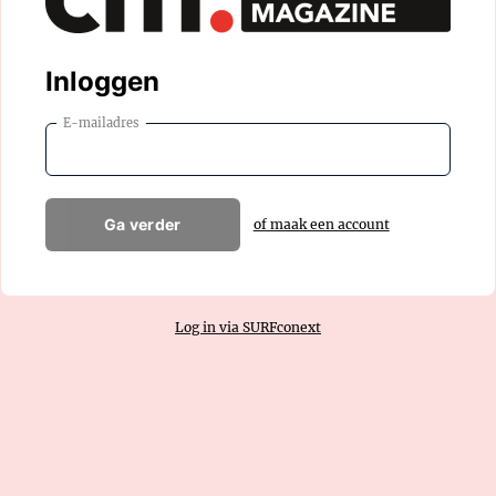
Inloggen
E-mailadres
Ga verder
of maak een account
Log in via SURFconext