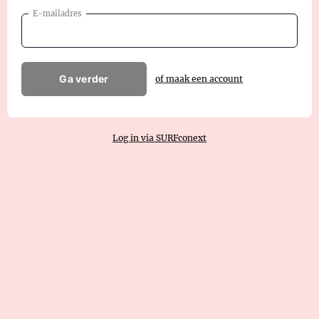
E-mailadres
Ga verder
of maak een account
Log in via SURFconext