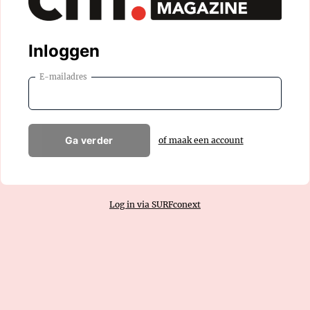
Inloggen
E-mailadres
Ga verder
of maak een account
Log in via SURFconext