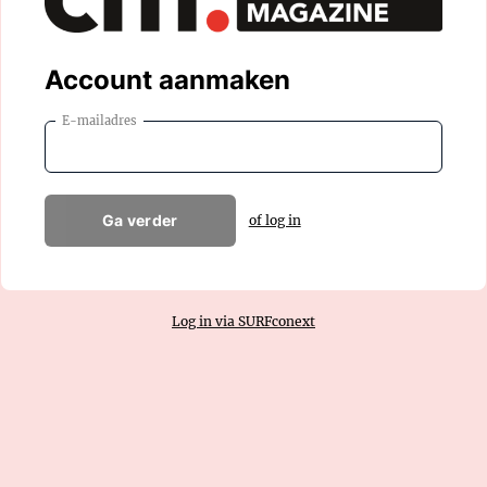
Account aanmaken
E-mailadres
Ga verder
of log in
Log in via SURFconext