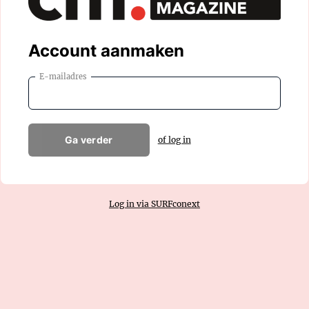
Account aanmaken
E-mailadres
Ga verder
of log in
Log in via SURFconext