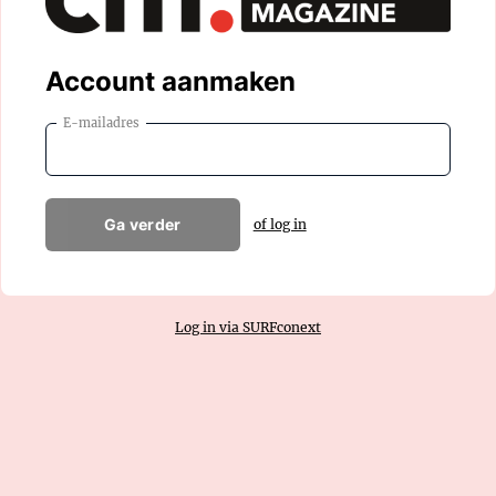
Account aanmaken
E-mailadres
Ga verder
of log in
Log in via SURFconext