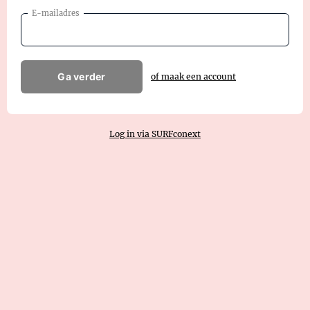
E-mailadres
Ga verder
of maak een account
Log in via SURFconext