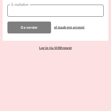
E-mailadres
Ga verder
of maak een account
Log in via SURFconext