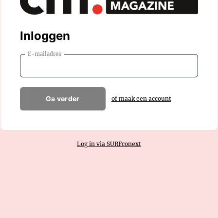
Inloggen
E-mailadres
Ga verder
of maak een account
Log in via SURFconext