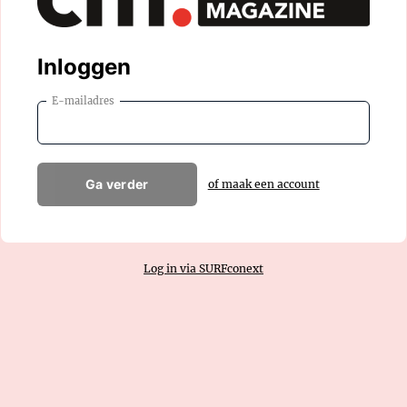
Inloggen
E-mailadres
Ga verder
of maak een account
Log in via SURFconext