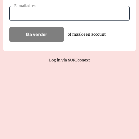
E-mailadres
Ga verder
of maak een account
Log in via SURFconext